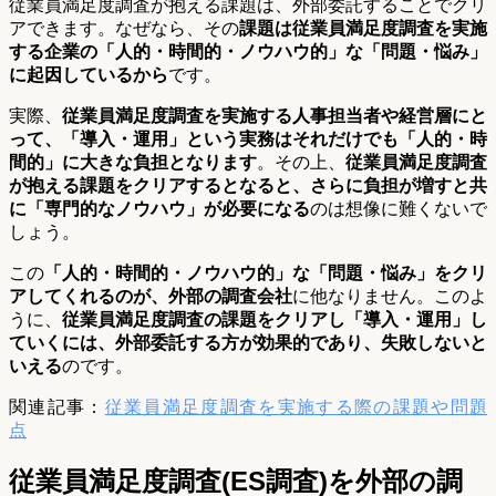
従業員満足度調査が抱える課題は、外部委託することでクリ
アできます。なぜなら、その
課題は従業員満足度調査を実施
する企業の「人的・時間的・ノウハウ的」な「問題・悩み」
に起因しているから
です。
実際、
従業員満足度調査を実施する人事担当者や経営層にと
って、「導入・運用」という実務はそれだけでも「人的・時
間的」に大きな負担となります
。その上、
従業員満足度調査
が抱える課題をクリアするとなると、さらに負担が増すと共
に「専門的なノウハウ」が必要になる
のは想像に難くないで
しょう。
この
「人的・時間的・ノウハウ的」な「問題・悩み」をクリ
アしてくれるのが、外部の調査会社
に他なりません。このよ
うに、
従業員満足度調査の課題をクリアし「導入・運用」し
ていくには、外部委託する方が効果的であり、失敗しないと
いえる
のです。
関連記事：
従業員満足度調査を実施する際の課題や問題
点
従業員満足度調査(ES調査)を外部の調