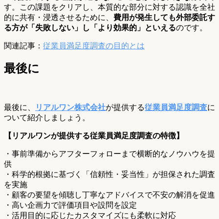
す。この課題をクリアし、本質的な部分に対する認識を全社
的に共有・浸透させるために、
費用が発生しても外部委託す
る方が「失敗しない」し「より効果的」といえる
のです。
関連記事：
従業員満足度調査の目的とは
最後に
最後に、
リアルワン株式会社
が提供する
従業員満足度調査
に
ついて紹介しましょう。
【リアルワンが提供する従業員満足度調査の特徴】
・事前準備からアフターフォローまで横断的なノウハウを提
供
・科学的根拠に基づく「信頼性・妥当性」が担保された調査
を実施
・顧客の要望を傾聴し丁寧なアドバイスで不安の解消を促進
・高い企画力で評価項目や設問を設定
・活用目的に応じたカスタマイズにも柔軟に対応