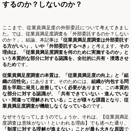
するのか？しないのか？
ここまで、従業員満足度の外部委託について考えてきまし
た。では、従業員満足度調査を「外部委託するのか？しない
のか？」。結論、本記事は
「従業員満足度調査は外部委託す
る方がいい」、いや「外部委託するべき」
と考えます。
その
理由は、「従業員満足度調査を何のために実施するのか」と
いう本質的な部分に対する認識を、全社的に共有・浸透させ
るため
です。
従業員満足度調査の本質は、「従業員満足度の向上」と「組
織の活性化」
にあります。そのためには、
組織が内包する問
題を早期に発見し改善していく必要があります
。この
本質的
な部分に対する認識が、「共有できていない・進んでいな
い・間違って理解されている」ことが様々な課題となり、従
業員満足度調査が機能しなくなっている
のです。
なぜそうなってしまうのでしょうか。それは、【従業員満足
度調査は意味がない！といわれる理由】でも述べた通り、
「制度に対する理解が進まない」ことが最も大きな原因
で