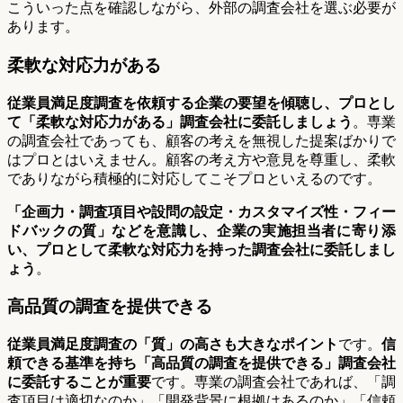
こういった点を確認しながら、外部の調査会社を選ぶ必要が
あります。
柔軟な対応力がある
従業員満足度調査を依頼する企業の要望を傾聴し、プロとし
て「柔軟な対応力がある」調査会社に委託しましょう
。専業
の調査会社であっても、顧客の考えを無視した提案ばかりで
はプロとはいえません。顧客の考え方や意見を尊重し、柔軟
でありながら積極的に対応してこそプロといえるのです。
「企画力・調査項目や設問の設定・カスタマイズ性・フィー
ドバックの質」などを意識し、企業の実施担当者に寄り添
い、プロとして柔軟な対応力を持った調査会社に委託しまし
ょう
。
高品質の調査を提供できる
従業員満足度調査の「質」の高さも大きなポイント
です。
信
頼できる基準を持ち「高品質の調査を提供できる」調査会社
に委託することが重要
です。専業の調査会社であれば、「調
査項目は適切なのか」「開発背景に根拠はあるのか」「信頼