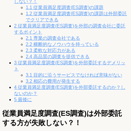
しない？！
1.1
従業員満足度調査(ES調査)の課題
1.2
従業員満足度調査(ES調査)の課題は外部委託
でクリアできる
2
従業員満足度調査(ES調査)を外部の調査会社に委託
するポイント
2.1
専業の調査会社である
2.2
横断的なノウハウを持っている
2.3
柔軟な対応力がある
2.4
高品質の調査を提供できる
3
従業員満足度調査(ES調査)を外部委託するデメリッ
ト
3.1
目的に沿うサービスでなければ意味がない
3.2
相応の費用が発生する
4
従業員満足度調査(ES調査)を外部委託するのか？し
ないのか？
5
最後に
従業員満足度調査(ES調査)は外部委託
する方が失敗しない？！