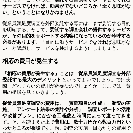
サービスでなければ、効果がでないどころか「全く意味がな
い」ということになりかねません
。
従業員満足度調査を外部委託する際には、まず委託する目的
を明確する。そして、
委託する調査会社の提供するサービス
が、その目的をサポートする内容になっているのか吟味する
必要があります
。「目的に沿うサービスでなければ意味がな
い」と認識し、サービスを検討するようにしましょう。
相応の費用が発生する
「相応の費用が発生する」ことは、従業員満足度調査を外部
委託する最大のデメリット
といってよいでしょう。では実
際、どれくらいの費用が必要なのでしょうか。ここでは、費
用の相場を見ていきましょう。
従業員満足度調査の費用は、「質問項目の作成」「調査の実
施」「アンケート結果の集計や分析」「調査レポートの活用
や改善プラン」にかかる工程数と時間によって違ってきま
す
。そこを踏まえた上で
費用は、数十万円から数百万円とい
ったところが相場
です。尚、調査の実施一回あたりの費用で