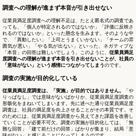
調査への理解が進まず本音が引き出せない
従業員満足度調査への理解不足は、たとえ匿名式の調査であ
っても、「個人が特定されるのではないか」「評価に反映さ
れるのではないか」といった懸念を生みます。そのような中
で、「異動したい」「上司とうまくいかない」「チームの雰
囲気が悪い」「やる気が出ない」といった、ネガティブな
「本音」の回答は難しいでしょう。このように、
従業員満足
度調査への理解が進まず本音を引き出せないことが、社員の
「意味がない」という感情につながってしまう
のです。
調査の実施が目的化している
従業員満足度調査は、「実施」が目的ではありません。
「や
りっぱなし」では意味がないばかりか、従業員満足度調査の
形骸化をまねいてしまいます。先に述べた通り従業員満足度
調査は、社員の満足度を向上させることがその本質です。そ
のためには、従業員満足度調査から見えてきた課題を改善し
ていくことが必要不可欠。調査の実施が目的化しては、「無
難な回答」「建て前だけの回答」ばかりが集まり、結局「意
味がない」と感じることになってしまうのです。