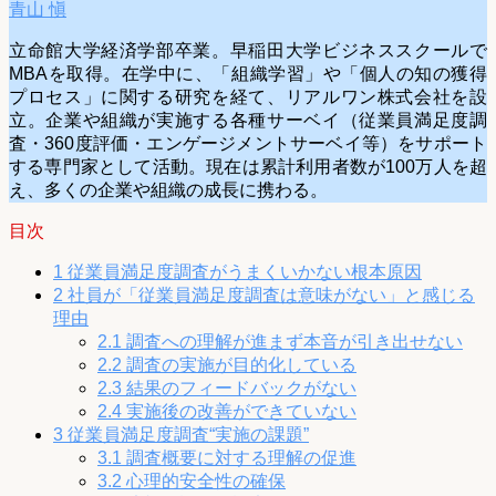
青山 愼
立命館大学経済学部卒業。早稲田大学ビジネススクールで
MBAを取得。在学中に、「組織学習」や「個人の知の獲得
プロセス」に関する研究を経て、リアルワン株式会社を設
立。企業や組織が実施する各種サーベイ（従業員満足度調
査・360度評価・エンゲージメントサーベイ等）をサポート
する専門家として活動。現在は累計利用者数が100万人を超
え、多くの企業や組織の成長に携わる。
目次
1
従業員満足度調査がうまくいかない根本原因
2
社員が「従業員満足度調査は意味がない」と感じる
理由
2.1
調査への理解が進まず本音が引き出せない
2.2
調査の実施が目的化している
2.3
結果のフィードバックがない
2.4
実施後の改善ができていない
3
従業員満足度調査“実施の課題”
3.1
調査概要に対する理解の促進
3.2
心理的安全性の確保