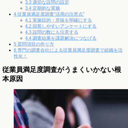
3.3
適切な設問の設定
3.4
定期的な実施
4
従業員満足度調査“活用の注意点”
4.1
実施目的・意味を明確にする
4.2
回答しやすいアンケートにする
4.3
設問の数にも注意する
4.4
調査結果を課題解決につなげる
5
質問項目の作り方
6
専門の調査会社による従業員満足度調査で組織を活
性化！
従業員満足度調査がうまくいかない根
本原因