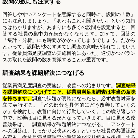
設問の数にも注意する
回答しやすいアンケートを意識すると同時に、設問の「数」
にも注意しましょう。「あれもこれも聞きたい」という気持
ちはわかりますが、あまりにも多くの設問を設定すると、回
答する社員の集中力が続かなくなります。加えて、回答の
「集計・分析」にも時間がかかってしまうでしょう。だから
といって、設問が少なすぎては調査の意味が薄れてしまいま
す。従業員満足度調査の実施目的にあった、適切かつバラン
スの取れた設問の数を意識することが重要です。
調査結果を課題解決につなげる
従業員満足度調査の実施は、改善への始まりです。
調査結果
を課題解決につなげてこそ、従業員満足度調査は本当の意味
を持ちます。
調査で課題が明確になったら、必ず改善対策を
立て実行する。「どの部分を具体的にどう改善していくの
か」を検討し、改善に向けて行動していく。この繰り返しの
中で、改善は目に見える形となっていきます。目に見える改
善効果は、「調査結果が課題解決につながる」「アンケート
への回答は、しっかり反映される」といった社員の共通認識
を育み、従業員満足度調査の継続的な取り組みを後押しする