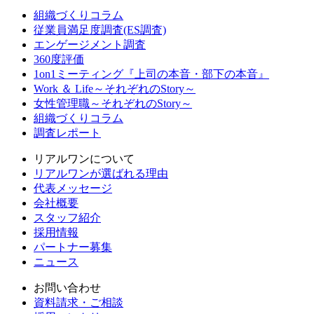
組織づくりコラム
従業員満足度調査(ES調査)
エンゲージメント調査
360度評価
1on1ミーティング『上司の本音・部下の本音』
Work ＆ Life～それぞれのStory～
女性管理職～それぞれのStory～
組織づくりコラム
調査レポート
リアルワンについて
リアルワンが選ばれる理由
代表メッセージ
会社概要
スタッフ紹介
採用情報
パートナー募集
ニュース
お問い合わせ
資料請求・ご相談