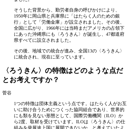
そうした背景から、勤労者自身の呼びかけにより、
1950年に岡山県と兵庫県に「はたらく人のための銀
行」として「労働金庫」が設立されました。その後、
全国に広がり、1966年には当時まだアメリカの占領下
にあった沖縄県にも〈ろうきん〉が誕生し、47都道府
県すべてに設立されました。
その後、地域での統合が進み、全国13の〈ろうきん〉
に統合され、現在に至っています。
〈ろうきん〉の特徴はどのような点だ
とお考えですか？
菅谷
1つの特徴は団体主義という点です。はたらく人がお互
いに助け合うためにつくった協同組合であり、世界的
にも類を見ない形態として、国際労働機関（ILO）か
ら2度、取材を受けています。
ILOは〈ろうきん〉の仕
組みを発展途上国に展開できないか、と考えていたよ