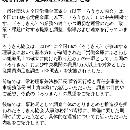
一般社団法人全国労働金庫協会（以下、ろうきん協会）は、
全国に13ある労働金庫（以下、〈ろうきん〉）の中央機関で
す。〈ろうきん〉の業務の健全かつ適切な運営のため、政
策・課題に対する提案と調整、指導および連絡を行っていま
す。
ろうきん協会は、2019年に全国13の〈ろうきん〉が参加する
理事会において基本方針が確認された「労働金庫にふさわし
い組織風土の確立に向けた取り組み」の一環として、全国の
〈ろうきん〉および中央機関の職員1万人以上を対象とした
従業員満足度調査（ES調査）を実施されました。
前編では、常務理事兼法務部長 菅谷宏行様と専任参事兼人
事総務部長 村上貴幸様にお話しいただいた、調査の目的や
ご感想、今後の〈ろうきん〉の展望をご紹介します。
後編では、事務局として調査全体のとりまとめと推進役を担
われたろうきん協会 人事総務部の皆様に、準備に要した期
間や苦労した点など、具体的な運営についてお話いただいた
内容をご紹介します。