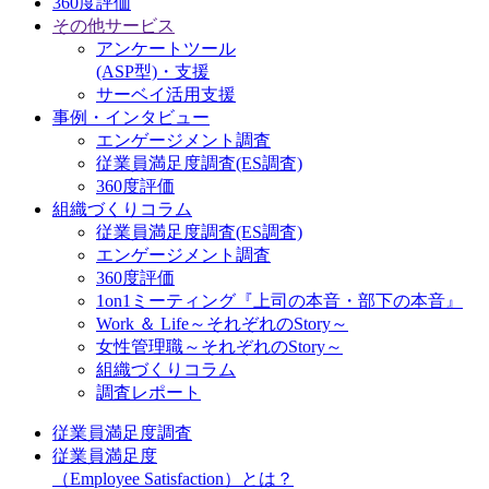
360度評価
その他サービス
アンケートツール
(ASP型)・支援
サーベイ活用支援
事例・インタビュー
エンゲージメント調査
従業員満足度調査(ES調査)
360度評価
組織づくりコラム
従業員満足度調査(ES調査)
エンゲージメント調査
360度評価
1on1ミーティング『上司の本音・部下の本音』
Work ＆ Life～それぞれのStory～
女性管理職～それぞれのStory～
組織づくりコラム
調査レポート
従業員満足度調査
従業員満足度
（Employee Satisfaction）とは？