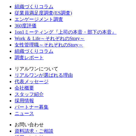
組織づくりコラム
従業員満足度調査(ES調査)
エンゲージメント調査
360度評価
1on1ミーティング『上司の本音・部下の本音』
Work ＆ Life～それぞれのStory～
女性管理職～それぞれのStory～
組織づくりコラム
調査レポート
リアルワンについて
リアルワンが選ばれる理由
代表メッセージ
会社概要
スタッフ紹介
採用情報
パートナー募集
ニュース
お問い合わせ
資料請求・ご相談