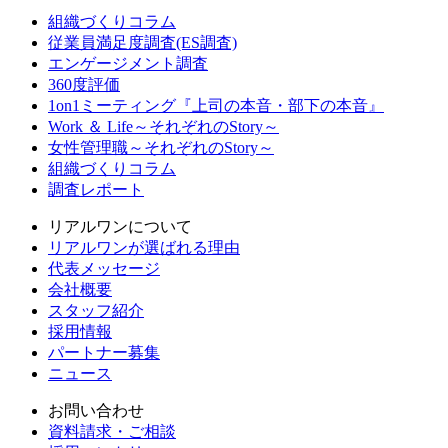
組織づくりコラム
従業員満足度調査(ES調査)
エンゲージメント調査
360度評価
1on1ミーティング『上司の本音・部下の本音』
Work ＆ Life～それぞれのStory～
女性管理職～それぞれのStory～
組織づくりコラム
調査レポート
リアルワンについて
リアルワンが選ばれる理由
代表メッセージ
会社概要
スタッフ紹介
採用情報
パートナー募集
ニュース
お問い合わせ
資料請求・ご相談